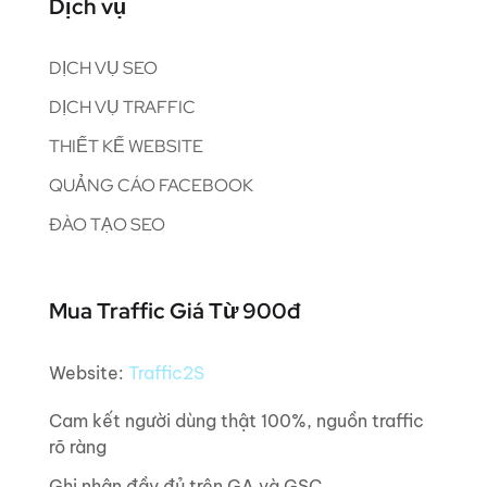
Dịch vụ
DỊCH VỤ SEO
DỊCH VỤ TRAFFIC
THIẾT KẾ WEBSITE
QUẢNG CÁO FACEBOOK
ĐÀO TẠO SEO
Mua Traffic Giá Từ 900đ
Website:
Traffic2S
Cam kết người dùng thật 100%, nguồn traffic
rõ ràng
Ghi nhận đầy đủ trên GA và GSC