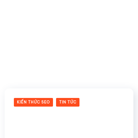
Thẻ:
tăng traffic từ
MXH
KIẾN THỨC SEO
TIN TỨC