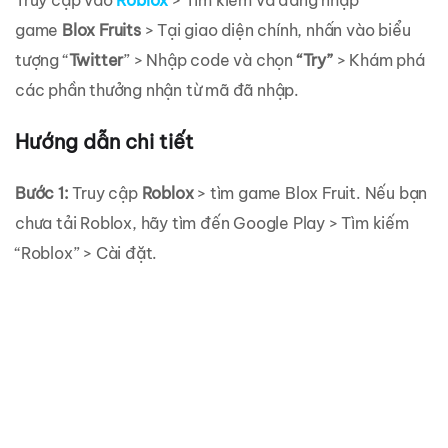
Truy cập vào
Roblox
> Tìm kiếm và đăng nhập
game
Blox Fruits
> Tại giao diện chính, nhấn vào biểu
tượng “
Twitter
” > Nhập code và chọn
“Try”
> Khám phá
các phần thưởng nhận từ mã đã nhập.
Hướng dẫn chi tiết
Bước 1:
Truy cập
Roblox
> tìm game Blox Fruit. Nếu bạn
chưa tải Roblox, hãy tìm đến Google Play > Tìm kiếm
“Roblox” > Cài đặt.