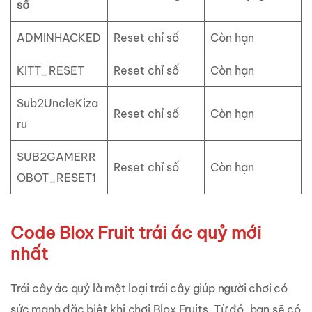
số
ADMINHACKED
Reset chỉ số
Còn hạn
KITT_RESET
Reset chỉ số
Còn hạn
Sub2UncleKiza
Reset chỉ số
Còn hạn
ru
SUB2GAMERR
Reset chỉ số
Còn hạn
OBOT_RESET1
Code Blox Fruit trái ác quỷ mới
nhất
Trái cây ác quỷ là một loại trái cây giúp người chơi có
sức mạnh đặc biệt khi chơi Blox Fruits. Từ đó, bạn sẽ có