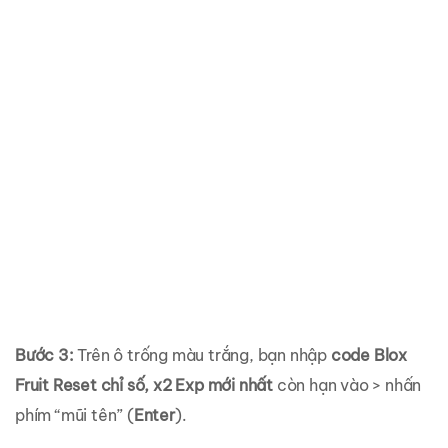
Bước 3:
Trên ô trống màu trắng, bạn nhập
code Blox
Fruit Reset chỉ số, x2 Exp mới nhất
còn hạn vào > nhấn
phím “mũi tên” (
Enter
).