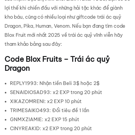
lợi thế khi chiến đấu với những hải tặc khác để giành
kho báu, cũng có nhiều loại như giftcode trái ác quỷ
Dragon, Pika, Human, Venom. Nếu bạn đang tìm code
Blox Fruit mới nhất 2025 về trái ác quỷ vĩnh viễn hãy
tham khảo bảng sau đây:
Code Blox Fruits –
Trái ác quỷ
Dragon
REPLY1993: Nhận tiền Beli 3$ hoặc 2$
SENAIDIOSAD93: x2 EXP trong 20 phút
XIKAZOMRENI: x2 EXP 10 phút
TRIMESAIKO493: Đổi tiêu đề 1 lần
GNMXZIAMIE: x2 EXP 15 phút
CINYREAKID: x2 EXP trong 20 phút