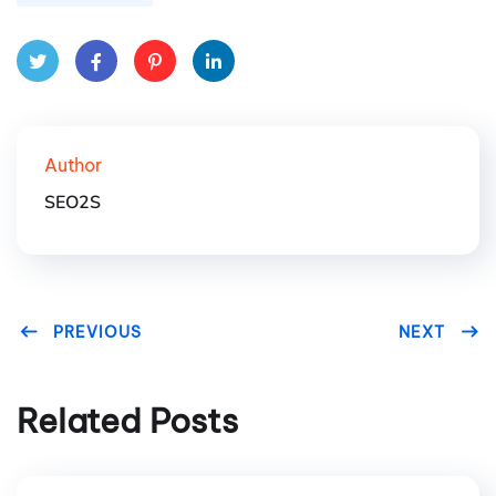
Twit
Fac
Pint
Link
ter
ebo
eres
edIn
Author
ok
t
SEO2S
PREVIOUS
NEXT
Related Posts