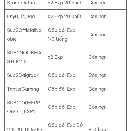
Starcodeheo
x2 Exp 20 phút
Còn hạn
Enyu_is_Pro
x2 Exp 20 phút
Còn hạn
Sub2OfficialNo
Gấp đôi Exp
Còn hạn
obie
1/3 tiếng
SUB2NOOBMA
x2 Exp
Còn hạn
STER123
Sub2Daigrock
Gấp đôi Exp
Còn hạn
TantaiGaming
Gấp đôi Exp
Còn hạn
SUB2GAMERR
Gấp đôi Exp
Còn hạn
OBOT_EXP1
Gấp đôi Exp 30
12STARTKAZIO
Hết hạn