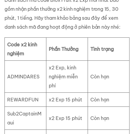
Danh sách mã code Blox Fruit x2 Exp mới nhất bao
gồm nhận phần thưởng x2 kinh nghiệm trong 15, 30
phút, 1 tiếng. Hãy tham khảo bảng sau đây để xem
danh sách mã đang hoạt động ở phiên bản này nhé:
Code x2 kinh
Phần Thưởng
Tình trạng
nghiệm
x2 Exp, kinh
ADMINDARES
nghiệm miễn
Còn hạn
phí
REWARDFUN
x2 Exp 15 phút
Còn hạn
Sub2CaptainM
x2 Exp 15 phút
Còn hạn
aui