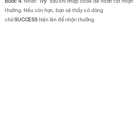
Bước 4
: Nhấn “
Try
” sau khi nhập code để hoàn tất nhận
thưởng. Nếu còn hạn, bạn sẽ thấy có dòng
chữ
SUCCESS
hiện lên để nhận thưởng.